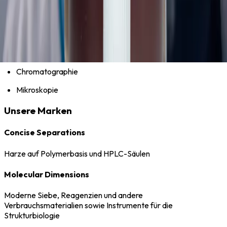
konkurrenzlosen Portfolio in den Proteinwissenschaften bei
Calibre Scientific bedeutet einen strategischen Vorteil für
Labore, die im Bereich der Proteinwissenschaften tätig sind,
sowie für pharmazeutische Labore schwerpunkte:
Strukturbiologie
Chromatographie
Mikroskopie
Unsere Marken
Concise Separations
Harze auf Polymerbasis und HPLC-Säulen
Molecular Dimensions
Moderne Siebe, Reagenzien und andere
Verbrauchsmaterialien sowie Instrumente für die
Strukturbiologie