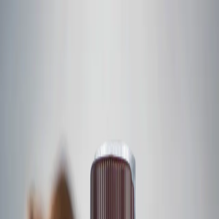
Skip to content
Kontakt
Deutsch
Im Fokus
Ein umfassendes Produktangebot
Mit einem Portfolio von über 64 marktführenden Marken bieten
wir Kunden aus systemrelevanten Branchen eine globale
Komplettlösung.
Sprachen
English
Español
Français
Deutsch