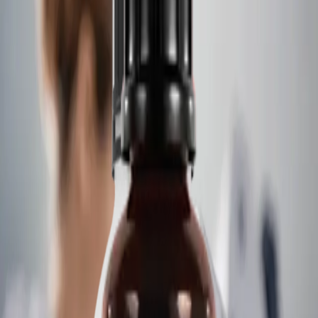
Italiano
Português
Contacto
Home
/
Controles Y Quimica