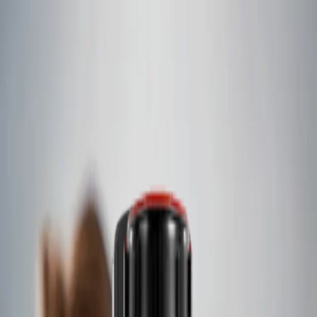
Skip to content
Contacto
Español
Destacado
Una gama completa de productos
Con un portafolio de más de sesenta y cuatro marcas de
referencia, ofrecemos a nuestros clientes de sectores críticos
una solución global e integral de extremo a extremo.
Idiomas
English
Español
Français
Deutsch