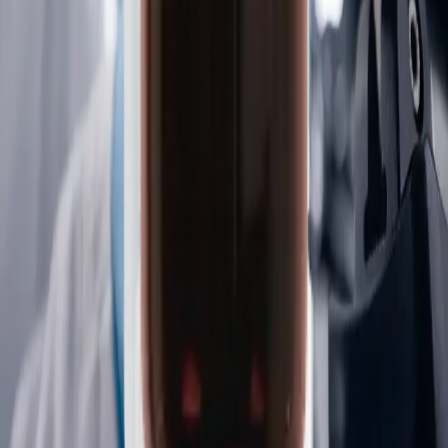
Controles y química
Calibre Scientific ofrece controles propios y productos químicos
a medida, respaldados por marcas consolidadas—entre ellas
Reagecon y Vickers—, una calidad excepcional y un
rendimiento fiable. Somos el socio de confianza para los
laboratorios que necesitan:
Resultados consistentes
Confianza regulatoria