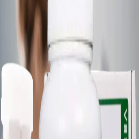
Italiano
Português
Contato
Home
/
Biologia Agricola