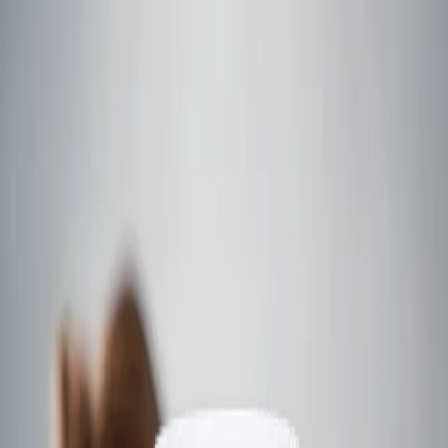
Skip to content
Contato
Português
Em destaque
Uma gama completa de produtos
Com um portfólio de mais de sessenta e quatro marcas de
referência, oferecemos aos clientes de setores críticos uma
solução global e integrada de ponta a ponta.
Línguas
English
Español
Français
Deutsch